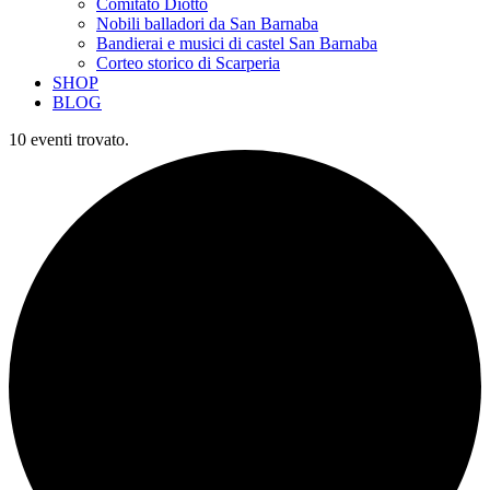
Comitato Diotto
Nobili balladori da San Barnaba
Bandierai e musici di castel San Barnaba
Corteo storico di Scarperia
SHOP
BLOG
10 eventi trovato.