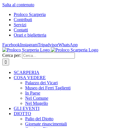
Salta al contenuto
Proloco Scarperia
Contributi
Servizi
Contatti
Orari e biglietteria
Facebook
Instagram
Tripadvisor
WhatsApp
Cerca per:
SCARPERIA
COSA VEDERE
Palazzo dei Vicari
Museo dei Ferri Taglienti
In Paese
Nel Comune
Nel Mugello
GLI EVENTI
DIOTTO
Palio del Diotto
Giornate rinascimentali