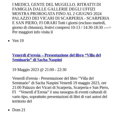
I MEDICI, GENTE DEL MUGELLO. RITRATTI DI
FAMIGLIA DALLE GALLERIE DEGLI UFFIZI
MOSTRA PROROGATA FINO AL 2 GIUGNO 2024
PALAZZO DEI VICARI DI SCARPERIA - SCARPERIA
E SAN PIERO, FI ORARI Tutti i giorni (escluso martedì,
giorno di chiusura), festivi compresi 10-13 / 14:30-18:30 ---->
Per maggiori info visita il
Ven
19
Venerdì d’eresia – Presentazione del libro “Villa del
Seminario” di Sacha Naspini
19 Maggio 2023 @ 21:00
-
22:30
Venerdì d'eresia - Presentazione del libro "Villa del
Seminario" di Sacha Naspini Venerdì 19 maggio 2023, ore
21:00 Palazzo dei Vicari di Scarperia, Scarperia e San Piero,
FI “Venerdì d’Eresia” è una rassegna di eventi culturali di
vario tipo, soprattutto presentazioni di libri di vari autori del
territorio del
Dom
21