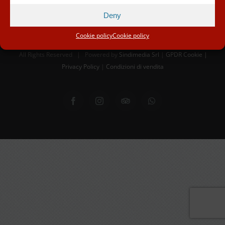
Deny
© Copyright 2012 -
2026 | Proloco Scarperia APS - Via dei Bastioni
Cookie policy
Cookie policy
3 - Scarperia e San Piero (FI) Italy - P.I 02261040485
All Rights Reserved | Powered by
Sindimedia Srl
|
GPDR Cookie |
Privacy Policy
|
Condizioni di vendita
Facebook
Instagram
Tripadvisor
WhatsApp