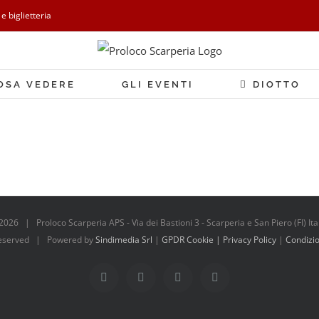
 e biglietteria
OSA VEDERE
GLI EVENTI
DIOTTO
2026 | Proloco Scarperia APS - Via dei Bastioni 3 - Scarperia e San Piero (FI) It
 Reserved | Powered by
Sindimedia Srl
|
GPDR Cookie | Privacy Policy
|
Condizio
Facebook
Instagram
Tripadvisor
WhatsApp