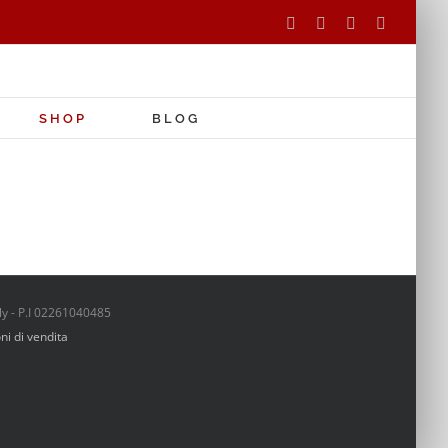
Facebook
Instagram
Tripadvisor
WhatsAp
SHOP
BLOG
aly - P.I 02261040485
ni di vendita