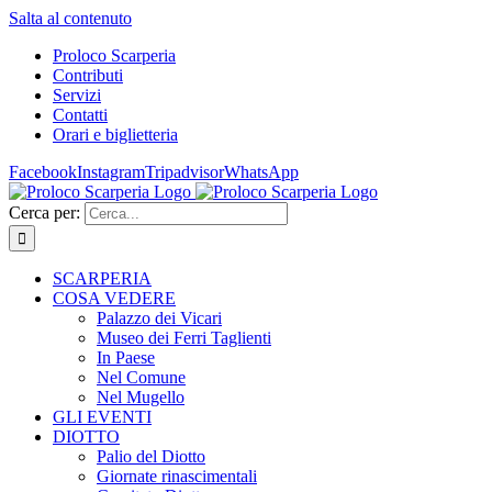
Salta al contenuto
Proloco Scarperia
Contributi
Servizi
Contatti
Orari e biglietteria
Facebook
Instagram
Tripadvisor
WhatsApp
Cerca per:
SCARPERIA
COSA VEDERE
Palazzo dei Vicari
Museo dei Ferri Taglienti
In Paese
Nel Comune
Nel Mugello
GLI EVENTI
DIOTTO
Palio del Diotto
Giornate rinascimentali