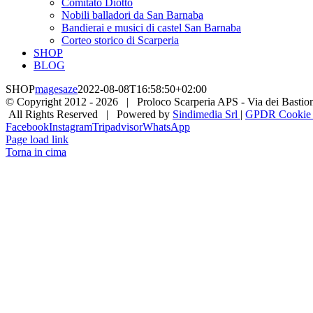
Comitato Diotto
Nobili balladori da San Barnaba
Bandierai e musici di castel San Barnaba
Corteo storico di Scarperia
SHOP
BLOG
SHOP
magesaze
2022-08-08T16:58:50+02:00
© Copyright 2012 -
2026 | Proloco Scarperia APS - Via dei Bastioni 
All Rights Reserved | Powered by
Sindimedia Srl
|
GPDR Cookie |
Facebook
Instagram
Tripadvisor
WhatsApp
Page load link
Torna in cima