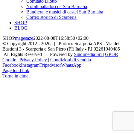
Comitato Diotto
Nobili balladori da San Barnaba
Bandierai e musici di castel San Barnaba
Corteo storico di Scarperia
SHOP
BLOG
SHOP
magesaze
2022-08-08T16:58:50+02:00
© Copyright 2012 -
2026 | Proloco Scarperia APS - Via dei
Bastioni 3 - Scarperia e San Piero (FI) Italy - P.I 02261040485
All Rights Reserved | Powered by
Sindimedia Srl
|
GPDR
Cookie | Privacy Policy
|
Condizioni di vendita
Facebook
Instagram
Tripadvisor
WhatsApp
Page load link
Torna in cima