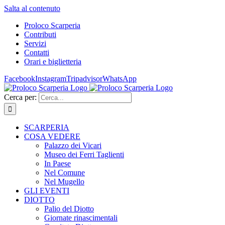
Salta al contenuto
Proloco Scarperia
Contributi
Servizi
Contatti
Orari e biglietteria
Facebook
Instagram
Tripadvisor
WhatsApp
Cerca per:
SCARPERIA
COSA VEDERE
Palazzo dei Vicari
Museo dei Ferri Taglienti
In Paese
Nel Comune
Nel Mugello
GLI EVENTI
DIOTTO
Palio del Diotto
Giornate rinascimentali