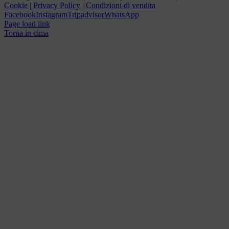
Cookie | Privacy Policy
|
Condizioni di vendita
Facebook
Instagram
Tripadvisor
WhatsApp
Page load link
Torna in cima