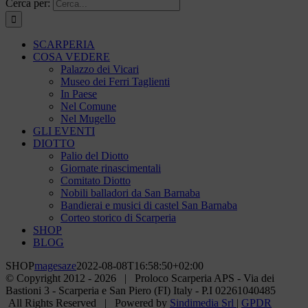
Cerca per:
SCARPERIA
COSA VEDERE
Palazzo dei Vicari
Museo dei Ferri Taglienti
In Paese
Nel Comune
Nel Mugello
GLI EVENTI
DIOTTO
Palio del Diotto
Giornate rinascimentali
Comitato Diotto
Nobili balladori da San Barnaba
Bandierai e musici di castel San Barnaba
Corteo storico di Scarperia
SHOP
BLOG
SHOP
magesaze
2022-08-08T16:58:50+02:00
© Copyright 2012 -
2026 | Proloco Scarperia APS - Via dei
Bastioni 3 - Scarperia e San Piero (FI) Italy - P.I 02261040485
All Rights Reserved | Powered by
Sindimedia Srl
|
GPDR