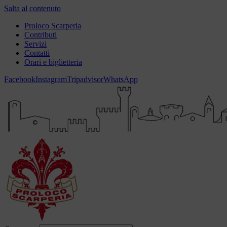
Salta al contenuto
Proloco Scarperia
Contributi
Servizi
Contatti
Orari e biglietteria
Facebook
Instagram
Tripadvisor
WhatsApp