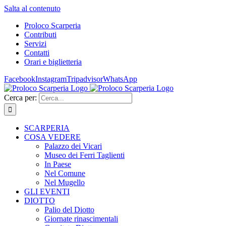
Salta al contenuto
Proloco Scarperia
Contributi
Servizi
Contatti
Orari e biglietteria
Facebook
Instagram
Tripadvisor
WhatsApp
Cerca per:
SCARPERIA
COSA VEDERE
Palazzo dei Vicari
Museo dei Ferri Taglienti
In Paese
Nel Comune
Nel Mugello
GLI EVENTI
DIOTTO
Palio del Diotto
Giornate rinascimentali