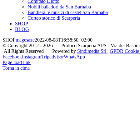
Comitato Diotto
Nobili balladori da San Barnaba
Bandierai e musici di castel San Barnaba
Corteo storico di Scarperia
SHOP
BLOG
SHOP
magesaze
2022-08-08T16:58:50+02:00
© Copyright 2012 -
2026 | Proloco Scarperia APS - Via dei Bastioni 
All Rights Reserved | Powered by
Sindimedia Srl
|
GPDR Cookie |
Facebook
Instagram
Tripadvisor
WhatsApp
Page load link
Torna in cima