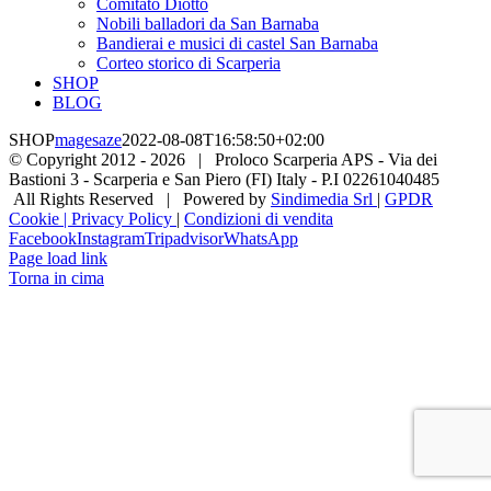
Comitato Diotto
Nobili balladori da San Barnaba
Bandierai e musici di castel San Barnaba
Corteo storico di Scarperia
SHOP
BLOG
SHOP
magesaze
2022-08-08T16:58:50+02:00
© Copyright 2012 -
2026 | Proloco Scarperia APS - Via dei
Bastioni 3 - Scarperia e San Piero (FI) Italy - P.I 02261040485
All Rights Reserved | Powered by
Sindimedia Srl
|
GPDR
Cookie | Privacy Policy
|
Condizioni di vendita
Facebook
Instagram
Tripadvisor
WhatsApp
Page load link
Torna in cima