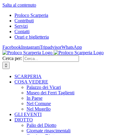
Salta al contenuto
Proloco Scarperia
Contributi
Servizi
Contatti
Orari e biglietteria
Facebook
Instagram
Tripadvisor
WhatsApp
Cerca per:
SCARPERIA
COSA VEDERE
Palazzo dei Vicari
Museo dei Ferri Taglienti
In Paese
Nel Comune
Nel Mugello
GLI EVENTI
DIOTTO
Palio del Diotto
Giornate rinascimentali