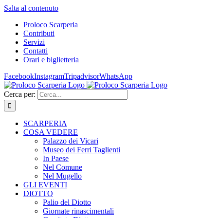
Salta al contenuto
Proloco Scarperia
Contributi
Servizi
Contatti
Orari e biglietteria
Facebook
Instagram
Tripadvisor
WhatsApp
Cerca per:
SCARPERIA
COSA VEDERE
Palazzo dei Vicari
Museo dei Ferri Taglienti
In Paese
Nel Comune
Nel Mugello
GLI EVENTI
DIOTTO
Palio del Diotto
Giornate rinascimentali