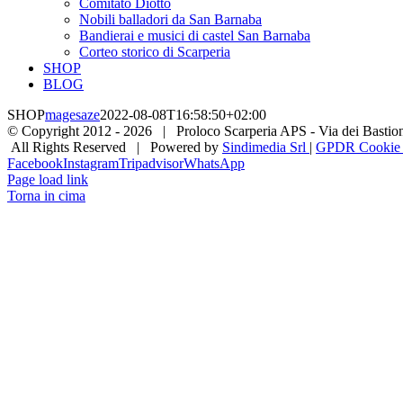
Comitato Diotto
Nobili balladori da San Barnaba
Bandierai e musici di castel San Barnaba
Corteo storico di Scarperia
SHOP
BLOG
SHOP
magesaze
2022-08-08T16:58:50+02:00
© Copyright 2012 -
2026 | Proloco Scarperia APS - Via dei Bastioni 
All Rights Reserved | Powered by
Sindimedia Srl
|
GPDR Cookie |
Facebook
Instagram
Tripadvisor
WhatsApp
Page load link
Torna in cima