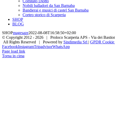
Comitato Diotto
Nobili balladori da San Barnaba
Bandierai e musici di castel San Barnaba
Corteo storico di Scarperia
SHOP
BLOG
SHOP
magesaze
2022-08-08T16:58:50+02:00
© Copyright 2012 -
2026 | Proloco Scarperia APS - Via dei Bastioni 
All Rights Reserved | Powered by
Sindimedia Srl
|
GPDR Cookie |
Facebook
Instagram
Tripadvisor
WhatsApp
Page load link
Torna in cima