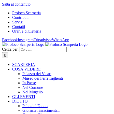
Salta al contenuto
Proloco Scarperia
Contributi
Servizi
Contatti
Orari e biglietteria
Facebook
Instagram
Tripadvisor
WhatsApp
Cerca per:
SCARPERIA
COSA VEDERE
Palazzo dei Vicari
Museo dei Ferri Taglienti
In Paese
Nel Comune
Nel Mugello
GLI EVENTI
DIOTTO
Palio del Diotto
Giornate rinascimentali