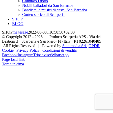
Comitato Diotto
Nobili balladori da San Barnaba
Bandierai e musici di castel San Barnaba
Corteo storico di Scarperia
SHOP
BLOG
SHOP
magesaze
2022-08-08T16:58:50+02:00
© Copyright 2012 -
2026 | Proloco Scarperia APS - Via dei
Bastioni 3 - Scarperia e San Piero (FI) Italy - P.I 02261040485
All Rights Reserved | Powered by
Sindimedia Srl
|
GPDR
Cookie | Privacy Policy
|
Condizioni di vendita
Facebook
Instagram
Tripadvisor
WhatsApp
Page load link
Torna in cima