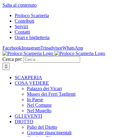
Salta al contenuto
Proloco Scarperia
Contributi
Servizi
Contatti
Orari e biglietteria
Facebook
Instagram
Tripadvisor
WhatsApp
Cerca per:
SCARPERIA
COSA VEDERE
Palazzo dei Vicari
Museo dei Ferri Taglienti
In Paese
Nel Comune
Nel Mugello
GLI EVENTI
DIOTTO
Palio del Diotto
Giornate rinascimentali