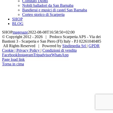
Comitato Diotto
Nobili balladori da San Barnaba
Bandierai e musici di castel San Barnaba
Corteo storico di Scarperia
SHOP
BLOG
SHOP
magesaze
2022-08-08T16:58:50+02:00
© Copyright 2012 -
2026 | Proloco Scarperia APS - Via dei
Bastioni 3 - Scarperia e San Piero (FI) Italy - P.I 02261040485
All Rights Reserved | Powered by
Sindimedia Srl
|
GPDR
Cookie | Privacy Policy
|
Condizioni di vendita
Facebook
Instagram
Tripadvisor
WhatsApp
Page load link
Torna in cima