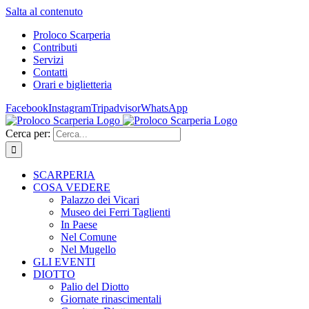
Salta al contenuto
Proloco Scarperia
Contributi
Servizi
Contatti
Orari e biglietteria
Facebook
Instagram
Tripadvisor
WhatsApp
Cerca per:
SCARPERIA
COSA VEDERE
Palazzo dei Vicari
Museo dei Ferri Taglienti
In Paese
Nel Comune
Nel Mugello
GLI EVENTI
DIOTTO
Palio del Diotto
Giornate rinascimentali