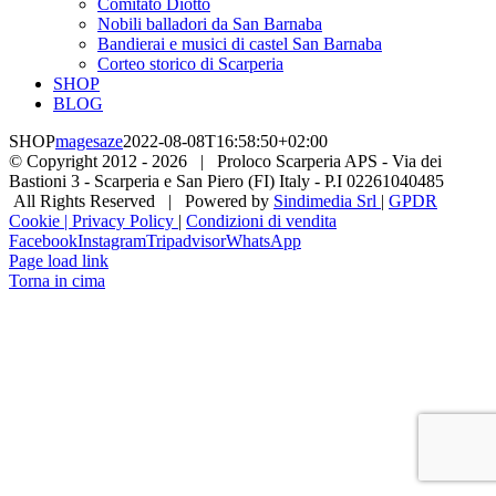
Comitato Diotto
Nobili balladori da San Barnaba
Bandierai e musici di castel San Barnaba
Corteo storico di Scarperia
SHOP
BLOG
SHOP
magesaze
2022-08-08T16:58:50+02:00
© Copyright 2012 -
2026 | Proloco Scarperia APS - Via dei
Bastioni 3 - Scarperia e San Piero (FI) Italy - P.I 02261040485
All Rights Reserved | Powered by
Sindimedia Srl
|
GPDR
Cookie | Privacy Policy
|
Condizioni di vendita
Facebook
Instagram
Tripadvisor
WhatsApp
Page load link
Torna in cima