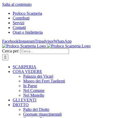
Salta al contenuto
Proloco Scarperia
Contributi
Servizi
Contatti
Orari e biglietteria
Facebook
Instagram
Tripadvisor
WhatsApp
Cerca per:
SCARPERIA
COSA VEDERE
Palazzo dei Vicari
Museo dei Ferri Taglienti
In Paese
Nel Comune
Nel Mugello
GLI EVENTI
DIOTTO
Palio del Diotto
Giornate rinascimentali