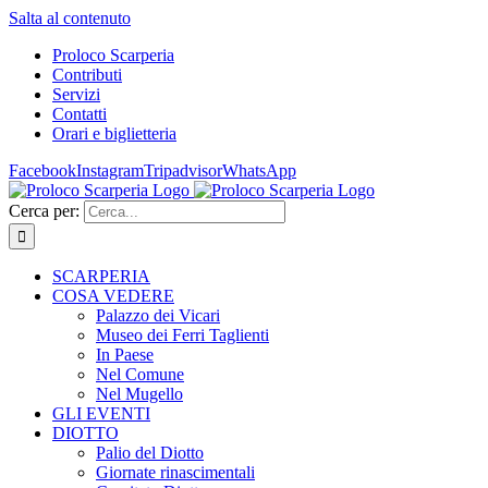
Salta al contenuto
Proloco Scarperia
Contributi
Servizi
Contatti
Orari e biglietteria
Facebook
Instagram
Tripadvisor
WhatsApp
Cerca per:
SCARPERIA
COSA VEDERE
Palazzo dei Vicari
Museo dei Ferri Taglienti
In Paese
Nel Comune
Nel Mugello
GLI EVENTI
DIOTTO
Palio del Diotto
Giornate rinascimentali