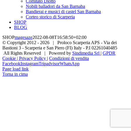
Comitato Diotto
Nobili balladori da San Barnaba
Bandierai e musici di castel San Barnaba
Corteo storico di Scarperia
SHOP
BLOG
SHOP
magesaze
2022-08-08T16:58:50+02:00
© Copyright 2012 -
2026 | Proloco Scarperia APS - Via dei
Bastioni 3 - Scarperia e San Piero (FI) Italy - P.I 02261040485
All Rights Reserved | Powered by
Sindimedia Srl
|
GPDR
Cookie | Privacy Policy
|
Condizioni di vendita
Facebook
Instagram
Tripadvisor
WhatsApp
Page load link
Torna in cima