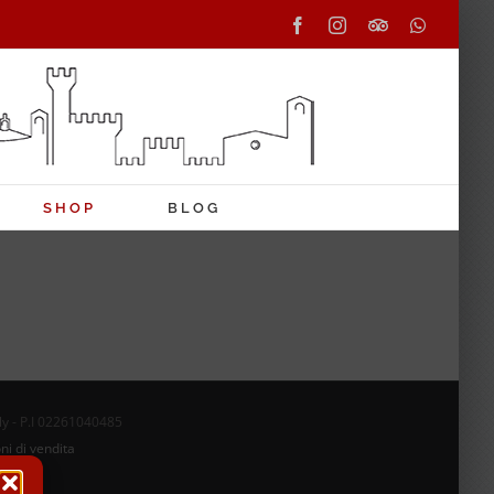
Facebook
Instagram
Tripadvisor
WhatsAp
SHOP
BLOG
aly - P.I 02261040485
ni di vendita