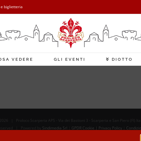
 e biglietteria
OSA VEDERE
GLI EVENTI
DIOTTO
2026 | Proloco Scarperia APS - Via dei Bastioni 3 - Scarperia e San Piero (FI) It
 Reserved | Powered by
Sindimedia Srl
|
GPDR Cookie | Privacy Policy
|
Condizio