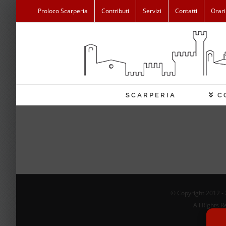
Salta
Proloco Scarperia
Contributi
Servizi
Contatti
Orari
al
contenuto
SCARPERIA
C
© Copyright 2012 -
All Rights