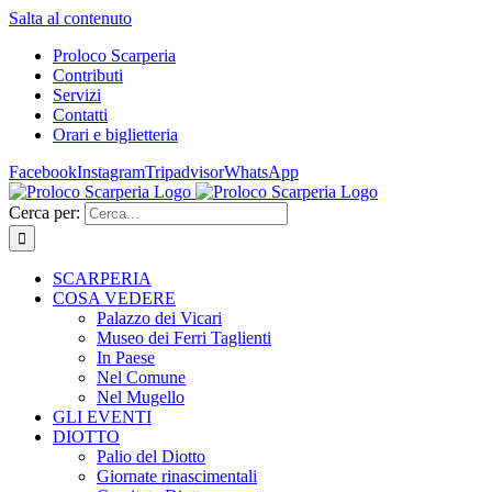
Salta al contenuto
Proloco Scarperia
Contributi
Servizi
Contatti
Orari e biglietteria
Facebook
Instagram
Tripadvisor
WhatsApp
Cerca per:
SCARPERIA
COSA VEDERE
Palazzo dei Vicari
Museo dei Ferri Taglienti
In Paese
Nel Comune
Nel Mugello
GLI EVENTI
DIOTTO
Palio del Diotto
Giornate rinascimentali