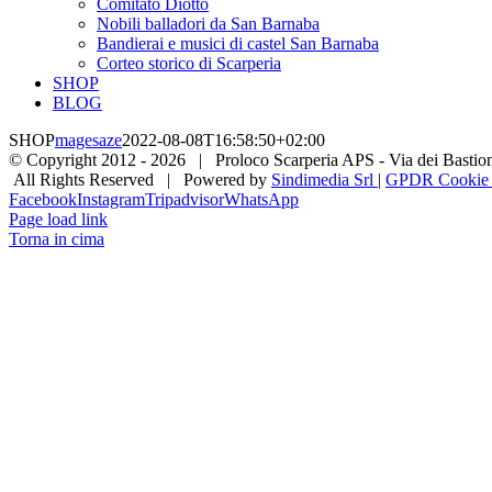
Comitato Diotto
Nobili balladori da San Barnaba
Bandierai e musici di castel San Barnaba
Corteo storico di Scarperia
SHOP
BLOG
SHOP
magesaze
2022-08-08T16:58:50+02:00
© Copyright 2012 -
2026 | Proloco Scarperia APS - Via dei Bastioni 
All Rights Reserved | Powered by
Sindimedia Srl
|
GPDR Cookie |
Facebook
Instagram
Tripadvisor
WhatsApp
Page load link
Torna in cima