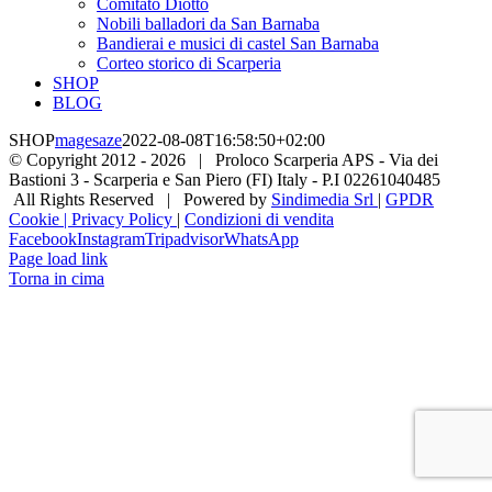
Comitato Diotto
Nobili balladori da San Barnaba
Bandierai e musici di castel San Barnaba
Corteo storico di Scarperia
SHOP
BLOG
SHOP
magesaze
2022-08-08T16:58:50+02:00
© Copyright 2012 -
2026 | Proloco Scarperia APS - Via dei
Bastioni 3 - Scarperia e San Piero (FI) Italy - P.I 02261040485
All Rights Reserved | Powered by
Sindimedia Srl
|
GPDR
Cookie | Privacy Policy
|
Condizioni di vendita
Facebook
Instagram
Tripadvisor
WhatsApp
Page load link
Torna in cima