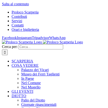
Salta al contenuto
Proloco Scarperia
Contributi
Servizi
Contatti
Orari e biglietteria
Facebook
Instagram
Tripadvisor
WhatsApp
Cerca per:
SCARPERIA
COSA VEDERE
Palazzo dei Vicari
Museo dei Ferri Taglienti
In Paese
Nel Comune
Nel Mugello
GLI EVENTI
DIOTTO
Palio del Diotto
Giornate rinascimentali