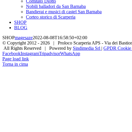
Comitato Diotto
Nobili balladori da San Barnaba
Bandierai e musici di castel San Barnaba
Corteo storico di Scarperia
SHOP
BLOG
SHOP
magesaze
2022-08-08T16:58:50+02:00
© Copyright 2012 -
2026 | Proloco Scarperia APS - Via dei Bastioni 
All Rights Reserved | Powered by
Sindimedia Srl
|
GPDR Cookie |
Facebook
Instagram
Tripadvisor
WhatsApp
Page load link
Torna in cima