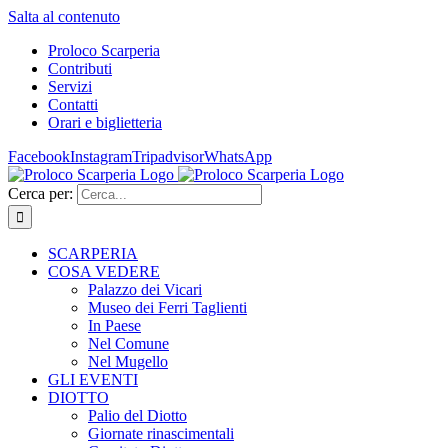
Salta al contenuto
Proloco Scarperia
Contributi
Servizi
Contatti
Orari e biglietteria
Facebook
Instagram
Tripadvisor
WhatsApp
Cerca per:
SCARPERIA
COSA VEDERE
Palazzo dei Vicari
Museo dei Ferri Taglienti
In Paese
Nel Comune
Nel Mugello
GLI EVENTI
DIOTTO
Palio del Diotto
Giornate rinascimentali