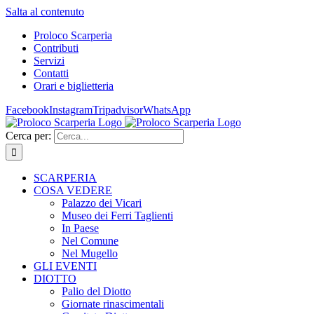
Salta al contenuto
Proloco Scarperia
Contributi
Servizi
Contatti
Orari e biglietteria
Facebook
Instagram
Tripadvisor
WhatsApp
Cerca per:
SCARPERIA
COSA VEDERE
Palazzo dei Vicari
Museo dei Ferri Taglienti
In Paese
Nel Comune
Nel Mugello
GLI EVENTI
DIOTTO
Palio del Diotto
Giornate rinascimentali