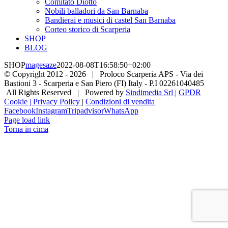
Comitato Diotto
Nobili balladori da San Barnaba
Bandierai e musici di castel San Barnaba
Corteo storico di Scarperia
SHOP
BLOG
SHOP
magesaze
2022-08-08T16:58:50+02:00
© Copyright 2012 -
2026 | Proloco Scarperia APS - Via dei
Bastioni 3 - Scarperia e San Piero (FI) Italy - P.I 02261040485
All Rights Reserved | Powered by
Sindimedia Srl
|
GPDR
Cookie | Privacy Policy
|
Condizioni di vendita
Facebook
Instagram
Tripadvisor
WhatsApp
Page load link
Torna in cima