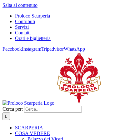
Salta al contenuto
Proloco Scarperia
Contributi
Servizi
Contatti
Orari e biglietteria
Facebook
Instagram
Tripadvisor
WhatsApp
Cerca per:
SCARPERIA
COSA VEDERE
Palazzo dei Vicari