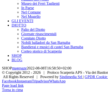
Museo dei Ferri Taglienti
In Paese
Nel Comune
Nel Mugello
GLI EVENTI
DIOTTO
Palio del Diotto
Giornate rinascimentali
Comitato Diotto
Nobili balladori da San Barnaba
Bandierai e musici di castel San Barnaba
Corteo storico di Scarperia
SHOP
BLOG
SHOP
magesaze
2022-08-08T16:58:50+02:00
© Copyright 2012 -
2026 | Proloco Scarperia APS - Via dei Bastioni 
All Rights Reserved | Powered by
Sindimedia Srl
|
GPDR Cookie |
Facebook
Instagram
Tripadvisor
WhatsApp
Page load link
Torna in cima