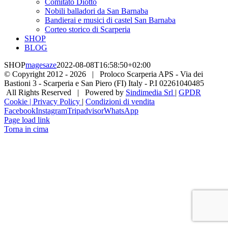
Comitato Diotto
Nobili balladori da San Barnaba
Bandierai e musici di castel San Barnaba
Corteo storico di Scarperia
SHOP
BLOG
SHOP
magesaze
2022-08-08T16:58:50+02:00
© Copyright 2012 -
2026 | Proloco Scarperia APS - Via dei
Bastioni 3 - Scarperia e San Piero (FI) Italy - P.I 02261040485
All Rights Reserved | Powered by
Sindimedia Srl
|
GPDR
Cookie | Privacy Policy
|
Condizioni di vendita
Facebook
Instagram
Tripadvisor
WhatsApp
Page load link
Torna in cima