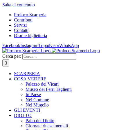
Salta al contenuto
Proloco Scarperia
Contributi
Servizi
Contatti
Orari e biglietteria
Facebook
Instagram
Tripadvisor
WhatsApp
Cerca per:
SCARPERIA
COSA VEDERE
Palazzo dei Vicari
Museo dei Ferri Taglienti
In Paese
Nel Comune
Nel Mugello
GLI EVENTI
DIOTTO
Palio del Diotto
Giornate rinascimentali