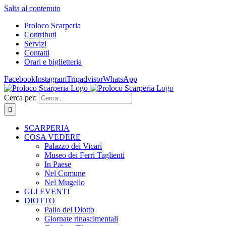
Salta al contenuto
Proloco Scarperia
Contributi
Servizi
Contatti
Orari e biglietteria
Facebook
Instagram
Tripadvisor
WhatsApp
Cerca per:
SCARPERIA
COSA VEDERE
Palazzo dei Vicari
Museo dei Ferri Taglienti
In Paese
Nel Comune
Nel Mugello
GLI EVENTI
DIOTTO
Palio del Diotto
Giornate rinascimentali