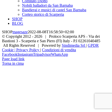
Comitato Diotto
Nobili balladori da San Barnaba
Bandierai e musici di castel San Barnaba
Corteo storico di Scarperia
SHOP
BLOG
SHOP
magesaze
2022-08-08T16:58:50+02:00
© Copyright 2012 -
2026 | Proloco Scarperia APS - Via dei
Bastioni 3 - Scarperia e San Piero (FI) Italy - P.I 02261040485
All Rights Reserved | Powered by
Sindimedia Srl
|
GPDR
Cookie | Privacy Policy
|
Condizioni di vendita
Facebook
Instagram
Tripadvisor
WhatsApp
Page load link
Torna in cima