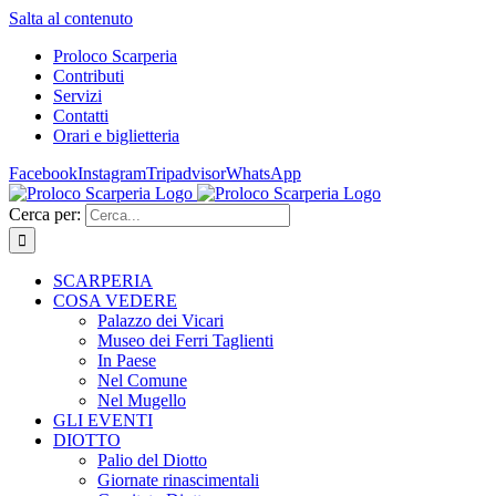
Salta al contenuto
Proloco Scarperia
Contributi
Servizi
Contatti
Orari e biglietteria
Facebook
Instagram
Tripadvisor
WhatsApp
Cerca per:
SCARPERIA
COSA VEDERE
Palazzo dei Vicari
Museo dei Ferri Taglienti
In Paese
Nel Comune
Nel Mugello
GLI EVENTI
DIOTTO
Palio del Diotto
Giornate rinascimentali