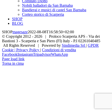
Comitato Diotto
Nobili balladori da San Barnaba
Bandierai e musici di castel San Barnaba
Corteo storico di Scarperia
SHOP
BLOG
SHOP
magesaze
2022-08-08T16:58:50+02:00
© Copyright 2012 -
2026 | Proloco Scarperia APS - Via dei
Bastioni 3 - Scarperia e San Piero (FI) Italy - P.I 02261040485
All Rights Reserved | Powered by
Sindimedia Srl
|
GPDR
Cookie | Privacy Policy
|
Condizioni di vendita
Facebook
Instagram
Tripadvisor
WhatsApp
Page load link
Torna in cima