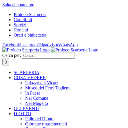
Salta al contenuto
Proloco Scarperia
Contributi
Servizi
Contatti
Orari e biglietteria
Facebook
Instagram
Tripadvisor
WhatsApp
Cerca per:
SCARPERIA
COSA VEDERE
Palazzo dei Vicari
Museo dei Ferri Taglienti
In Paese
Nel Comune
Nel Mugello
GLI EVENTI
DIOTTO
Palio del Diotto
Giornate rinascimentali