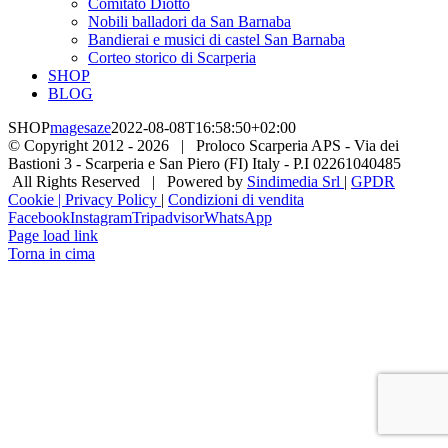
Comitato Diotto
Nobili balladori da San Barnaba
Bandierai e musici di castel San Barnaba
Corteo storico di Scarperia
SHOP
BLOG
SHOP
magesaze
2022-08-08T16:58:50+02:00
© Copyright 2012 -
2026 | Proloco Scarperia APS - Via dei
Bastioni 3 - Scarperia e San Piero (FI) Italy - P.I 02261040485
All Rights Reserved | Powered by
Sindimedia Srl
|
GPDR
Cookie | Privacy Policy
|
Condizioni di vendita
Facebook
Instagram
Tripadvisor
WhatsApp
Page load link
Torna in cima