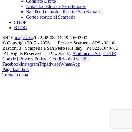
Comitato Diotto
Nobili balladori da San Barnaba
Bandierai e musici di castel San Barnaba
Corteo storico di Scarperia
SHOP
BLOG
SHOP
magesaze
2022-08-08T16:58:50+02:00
© Copyright 2012 -
2026 | Proloco Scarperia APS - Via dei
Bastioni 3 - Scarperia e San Piero (FI) Italy - P.I 02261040485
All Rights Reserved | Powered by
Sindimedia Srl
|
GPDR
Cookie | Privacy Policy
|
Condizioni di vendita
Facebook
Instagram
Tripadvisor
WhatsApp
Page load link
Torna in cima