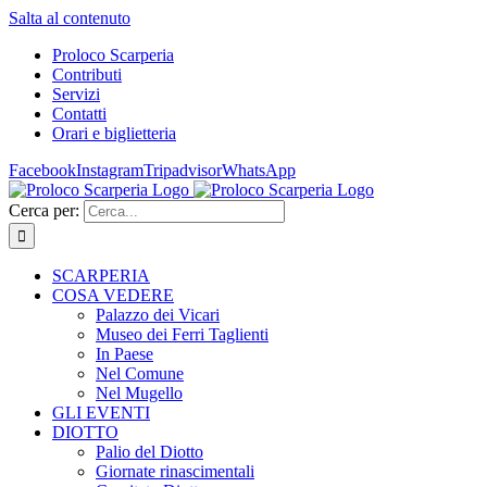
Salta al contenuto
Proloco Scarperia
Contributi
Servizi
Contatti
Orari e biglietteria
Facebook
Instagram
Tripadvisor
WhatsApp
Cerca per:
SCARPERIA
COSA VEDERE
Palazzo dei Vicari
Museo dei Ferri Taglienti
In Paese
Nel Comune
Nel Mugello
GLI EVENTI
DIOTTO
Palio del Diotto
Giornate rinascimentali