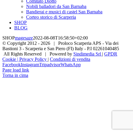
Comitato Diotto
Nobili balladori da San Barnaba
Bandierai e musici di castel San Barnaba
Corteo storico di Scarperia
SHOP
BLOG
SHOP
magesaze
2022-08-08T16:58:50+02:00
© Copyright 2012 -
2026 | Proloco Scarperia APS - Via dei
Bastioni 3 - Scarperia e San Piero (FI) Italy - P.I 02261040485
All Rights Reserved | Powered by
Sindimedia Srl
|
GPDR
Cookie | Privacy Policy
|
Condizioni di vendita
Facebook
Instagram
Tripadvisor
WhatsApp
Page load link
Torna in cima