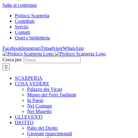
Salta al contenuto
Proloco Scarperia
Contributi
Servizi
Contatti
Orari e biglietteria
Facebook
Instagram
Tripadvisor
WhatsApp
Cerca per:
SCARPERIA
COSA VEDERE
Palazzo dei Vicari
Museo dei Ferri Taglienti
In Paese
Nel Comune
Nel Mugello
GLI EVENTI
DIOTTO
Palio del Diotto
Giornate rinascimentali