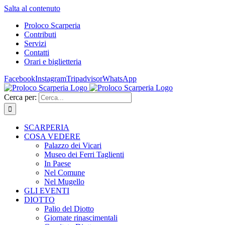
Salta al contenuto
Proloco Scarperia
Contributi
Servizi
Contatti
Orari e biglietteria
Facebook
Instagram
Tripadvisor
WhatsApp
Cerca per:
SCARPERIA
COSA VEDERE
Palazzo dei Vicari
Museo dei Ferri Taglienti
In Paese
Nel Comune
Nel Mugello
GLI EVENTI
DIOTTO
Palio del Diotto
Giornate rinascimentali