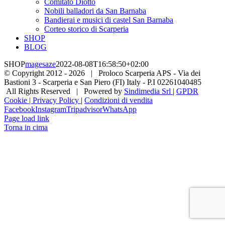
Comitato Diotto
Nobili balladori da San Barnaba
Bandierai e musici di castel San Barnaba
Corteo storico di Scarperia
SHOP
BLOG
SHOP
magesaze
2022-08-08T16:58:50+02:00
© Copyright 2012 -
2026 | Proloco Scarperia APS - Via dei
Bastioni 3 - Scarperia e San Piero (FI) Italy - P.I 02261040485
All Rights Reserved | Powered by
Sindimedia Srl
|
GPDR
Cookie | Privacy Policy
|
Condizioni di vendita
Facebook
Instagram
Tripadvisor
WhatsApp
Page load link
Torna in cima