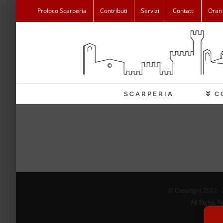
Salta
Proloco Scarperia
Contributi
Servizi
Contatti
Orari
al
contenuto
SCARPERIA
C
© Copyright 2012 -
All Rights