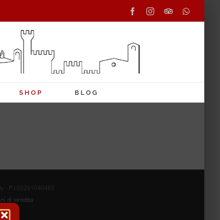
Facebook
Instagram
Tripadvisor
WhatsAp
SHOP
BLOG
aly - P.I 02261040485
ni di vendita