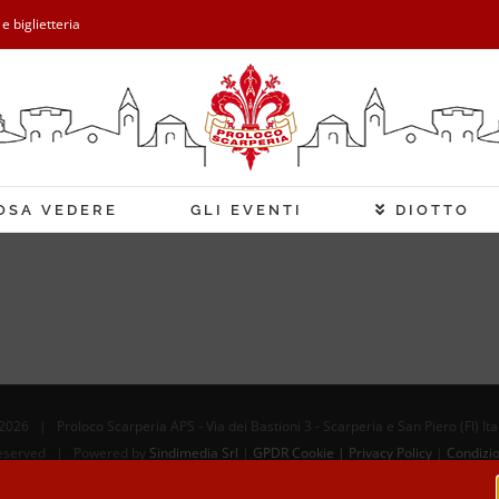
 e biglietteria
OSA VEDERE
GLI EVENTI
DIOTTO
2026 | Proloco Scarperia APS - Via dei Bastioni 3 - Scarperia e San Piero (FI) It
 Reserved | Powered by
Sindimedia Srl
|
GPDR Cookie | Privacy Policy
|
Condizio