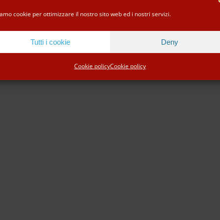
Facebook
Instagram
Tripadvisor
WhatsApp
amo cookie per ottimizzare il nostro sito web ed i nostri servizi.
Tutti i cookie
Deny
Cookie policy
Cookie policy