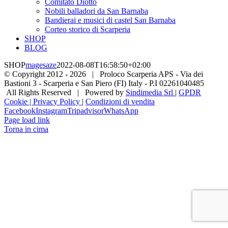
Comitato Diotto
Nobili balladori da San Barnaba
Bandierai e musici di castel San Barnaba
Corteo storico di Scarperia
SHOP
BLOG
SHOP
magesaze
2022-08-08T16:58:50+02:00
© Copyright 2012 -
2026 | Proloco Scarperia APS - Via dei
Bastioni 3 - Scarperia e San Piero (FI) Italy - P.I 02261040485
All Rights Reserved | Powered by
Sindimedia Srl
|
GPDR
Cookie | Privacy Policy
|
Condizioni di vendita
Facebook
Instagram
Tripadvisor
WhatsApp
Page load link
Torna in cima