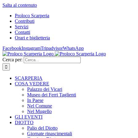
Salta al contenuto
Proloco Scarperia
Contributi
Servizi
Contatti
Orari e biglietteria
Facebook
Instagram
Tripadvisor
WhatsApp
Cerca per:
SCARPERIA
COSA VEDERE
Palazzo dei Vicari
Museo dei Ferri Taglienti
In Paese
Nel Comune
Nel Mugello
GLI EVENTI
DIOTTO
Palio del Diotto
Giornate rinascimentali