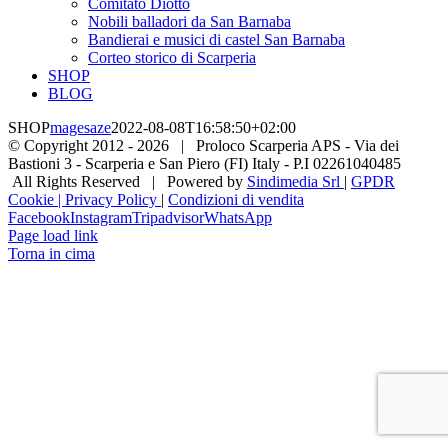
Comitato Diotto
Nobili balladori da San Barnaba
Bandierai e musici di castel San Barnaba
Corteo storico di Scarperia
SHOP
BLOG
SHOP
magesaze
2022-08-08T16:58:50+02:00
© Copyright 2012 -
2026 | Proloco Scarperia APS - Via dei
Bastioni 3 - Scarperia e San Piero (FI) Italy - P.I 02261040485
All Rights Reserved | Powered by
Sindimedia Srl
|
GPDR
Cookie | Privacy Policy
|
Condizioni di vendita
Facebook
Instagram
Tripadvisor
WhatsApp
Page load link
Torna in cima