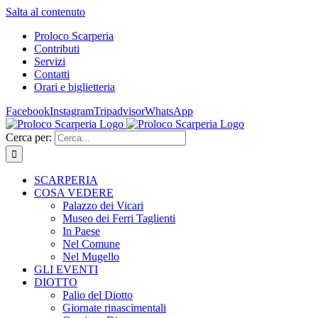
Salta al contenuto
Proloco Scarperia
Contributi
Servizi
Contatti
Orari e biglietteria
Facebook
Instagram
Tripadvisor
WhatsApp
Cerca per:
SCARPERIA
COSA VEDERE
Palazzo dei Vicari
Museo dei Ferri Taglienti
In Paese
Nel Comune
Nel Mugello
GLI EVENTI
DIOTTO
Palio del Diotto
Giornate rinascimentali