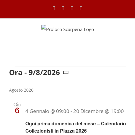
Salta
Facebook
Instagram
Tripadvisor
WhatsApp
al
contenuto
Ora
 - 
9/8/2026
Eventi
Seleziona
la
Agosto 2026
data.
Gio
6
4 Gennaio @ 09:00
-
20 Dicembre @ 19:00
Ogni prima domenica del mese – Calendario
Collezionisti in Piazza 2026