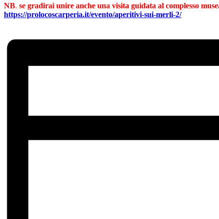
NB
.
se gradirai unire anche una visita guidata al complesso museal
https://prolocoscarperia.it/evento/aperitivi-sui-merli-2/