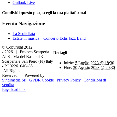
Outlook Live
Condividi questo post, scegli la tua piattaforma!
Facebook
X
LinkedIn
WhatsApp
Tumblr
Pinterest
Evento Navigazione
La Scoltellata
Estate in musica – Concerto Echs Jazz Band
© Copyright 2012
-
2026 | Proloco Scarperia
Dettagli
APS - Via dei Bastioni 3 -
Scarperia e San Piero (FI) Italy
Inizio:
5 Luglio 2023 @ 18:30
- P.I 02261040485
Fine:
30 Agosto 2023 @ 20:30
All Rights
Reserved | Powered by
Sindimedia Srl
|
GPDR Cookie | Privacy Policy
|
Condizioni di
vendita
Facebook
Instagram
Tripadvisor
WhatsApp
Page load link
Torna
in
cima