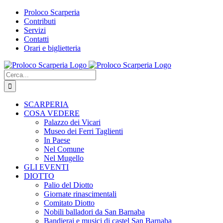
Salta
Proloco Scarperia
al
Contributi
contenuto
Servizi
Contatti
Orari e biglietteria
Facebook
Instagram
Tripadvisor
WhatsApp
Cerca
per:
SCARPERIA
COSA VEDERE
Palazzo dei Vicari
Museo dei Ferri Taglienti
In Paese
Nel Comune
Nel Mugello
GLI EVENTI
DIOTTO
Palio del Diotto
Giornate rinascimentali
Comitato Diotto
Nobili balladori da San Barnaba
Bandierai e musici di castel San Barnaba