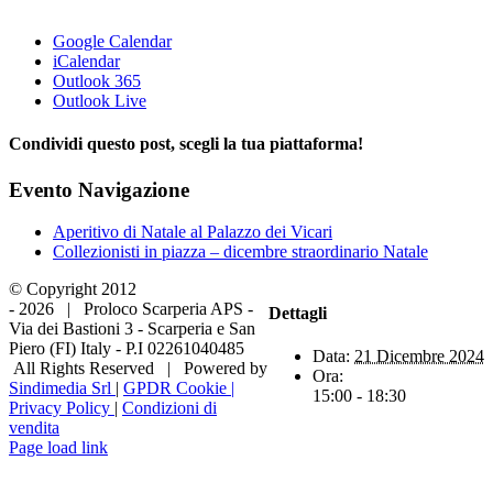
Google Calendar
iCalendar
Outlook 365
Outlook Live
Condividi questo post, scegli la tua piattaforma!
Facebook
X
LinkedIn
WhatsApp
Tumblr
Pinterest
Evento Navigazione
Aperitivo di Natale al Palazzo dei Vicari
Collezionisti in piazza – dicembre straordinario Natale
© Copyright 2012
-
2026 | Proloco Scarperia APS -
Dettagli
Via dei Bastioni 3 - Scarperia e San
Piero (FI) Italy - P.I 02261040485
Data:
21 Dicembre 2024
All Rights Reserved | Powered by
Ora:
Sindimedia Srl
|
GPDR Cookie |
15:00 - 18:30
Privacy Policy
|
Condizioni di
vendita
Facebook
Instagram
Tripadvisor
WhatsApp
Page load link
Torna
in