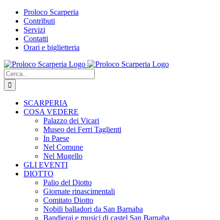
Salta
Proloco Scarperia
al
Contributi
contenuto
Servizi
Contatti
Orari e biglietteria
Facebook
Instagram
Tripadvisor
WhatsApp
Cerca
per:
SCARPERIA
COSA VEDERE
Palazzo dei Vicari
Museo dei Ferri Taglienti
In Paese
Nel Comune
Nel Mugello
GLI EVENTI
DIOTTO
Palio del Diotto
Giornate rinascimentali
Comitato Diotto
Nobili balladori da San Barnaba
Bandierai e musici di castel San Barnaba