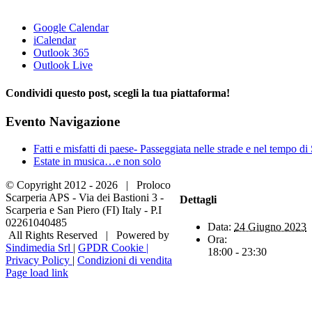
Google Calendar
iCalendar
Outlook 365
Outlook Live
Condividi questo post, scegli la tua piattaforma!
Facebook
X
LinkedIn
WhatsApp
Tumblr
Pinterest
Evento Navigazione
Fatti e misfatti di paese- Passeggiata nelle strade e nel tempo di
Estate in musica…e non solo
© Copyright 2012 -
2026 | Proloco
Scarperia APS - Via dei Bastioni 3 -
Dettagli
Scarperia e San Piero (FI) Italy - P.I
02261040485
Data:
24 Giugno 2023
All Rights Reserved | Powered by
Ora:
Sindimedia Srl
|
GPDR Cookie |
18:00 - 23:30
Privacy Policy
|
Condizioni di vendita
Facebook
Instagram
Tripadvisor
WhatsApp
Page load link
Torna
in
cima