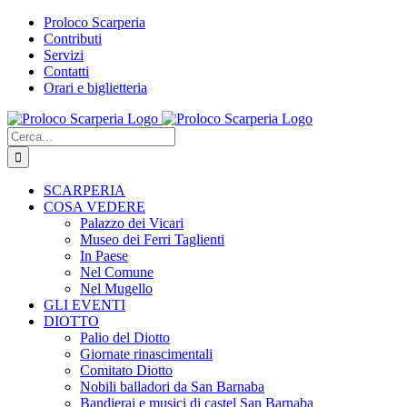
Salta
Proloco Scarperia
al
Contributi
contenuto
Servizi
Contatti
Orari e biglietteria
Facebook
Instagram
Tripadvisor
WhatsApp
Cerca
per:
SCARPERIA
COSA VEDERE
Palazzo dei Vicari
Museo dei Ferri Taglienti
In Paese
Nel Comune
Nel Mugello
GLI EVENTI
DIOTTO
Palio del Diotto
Giornate rinascimentali
Comitato Diotto
Nobili balladori da San Barnaba
Bandierai e musici di castel San Barnaba