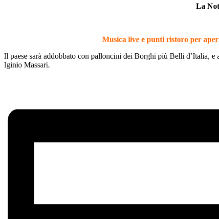
La Not
Musica live e punti ristoro per aper
Il paese sarà addobbato con palloncini dei Borghi più Belli d’Italia, e 
Iginio Massari.