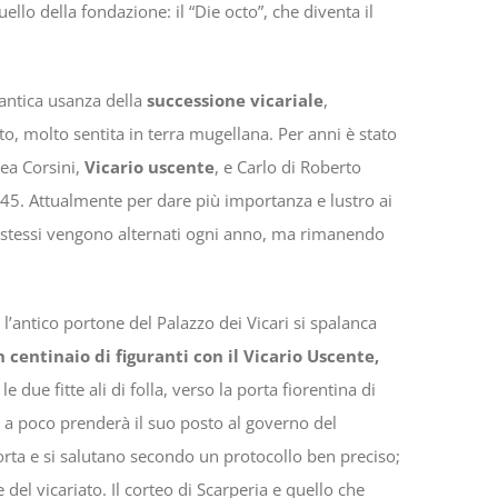
lo della fondazione: il “Die octo”, che diventa il
l’antica usanza della
successione vicariale
,
to, molto sentita in terra mugellana. Per anni è stato
rea Corsini,
Vicario uscente
, e Carlo di Roberto
45. Attualmente per dare più importanza e lustro ai
gli stessi vengono alternati ogni anno, ma rimanendo
 l’antico portone del Palazzo dei Vicari si spalanca
n centinaio di figuranti con il Vicario Uscente,
 le due fitte ali di folla, verso la porta fiorentina di
ì a poco prenderà il suo posto al governo del
Porta e si salutano secondo un protocollo ben preciso;
 del vicariato. Il corteo di Scarperia e quello che