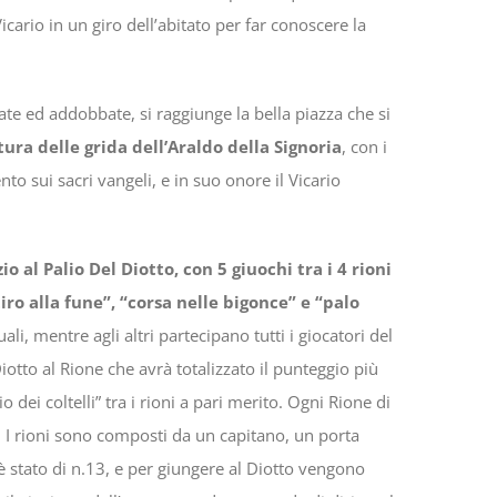
rio in un giro dell’abitato per far conoscere la
te ed addobbate, si raggiunge la bella piazza che si
tura delle grida dell’Araldo della Signoria
, con i
to sui sacri vangeli, e in suo onore il Vicario
o al Palio Del Diotto, con 5 giuochi tra i 4 rioni
“tiro alla fune”, “corsa nelle bigonce” e “palo
ali, mentre agli altri partecipano tutti i giocatori del
iotto al Rione che avrà totalizzato il punteggio più
 dei coltelli” tra i rioni a pari merito. Ogni Rione di
. I rioni sono composti da un capitano, un porta
 è stato di n.13, e per giungere al Diotto vengono