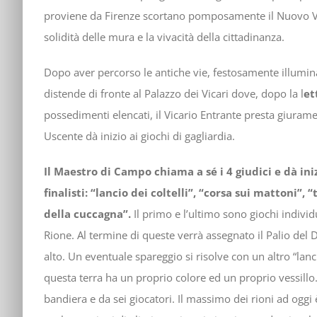
proviene da Firenze scortano pomposamente il Nuovo Vica
solidità delle mura e la vivacità della cittadinanza.
Dopo aver percorso le antiche vie, festosamente illumina
distende di fronte al Palazzo dei Vicari dove, dopo la l
et
possedimenti elencati, il Vicario Entrante presta giuramen
Uscente dà inizio ai giochi di gagliardia.
Il Maestro di Campo chiama a sé i 4 giudici e dà inizi
finalisti: “lancio dei coltelli”, “corsa sui mattoni”, 
della cuccagna”.
Il primo e l’ultimo sono giochi individu
Rione. Al termine di queste verrà assegnato il Palio del D
alto. Un eventuale spareggio si risolve con un altro “lancio
questa terra ha un proprio colore ed un proprio vessillo
bandiera e da sei giocatori. Il massimo dei rioni ad oggi