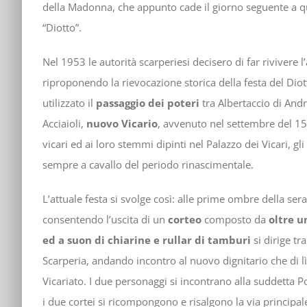
della Madonna, che appunto cade il giorno seguente a quel
“Diotto”.
Nel 1953 le autorità scarperiesi decisero di far rivivere 
riproponendo la rievocazione storica della festa del Diot
utilizzato il
passaggio dei poteri
tra Albertaccio di And
Acciaioli,
nuovo Vicario
, avvenuto nel settembre del 15
vicari ed ai loro stemmi dipinti nel Palazzo dei Vicari, 
sempre a cavallo del periodo rinascimentale.
L’attuale festa si svolge così: alle prime ombre della sera
consentendo l’uscita di un
corteo
composto da
oltre u
ed a suon di chiarine e rullar di tamburi
si dirige tra
Scarperia, andando incontro al nuovo dignitario che di l
Vicariato. I due personaggi si incontrano alla suddetta 
i due cortei si ricompongono e risalgono la via principale