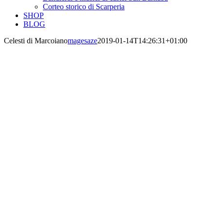
Corteo storico di Scarperia
SHOP
BLOG
Celesti di Marcoiano
magesaze
2019-01-14T14:26:31+01:00