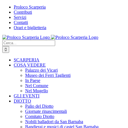
Salta
Proloco Scarperia
al
Contributi
contenuto
Servizi
Contatti
Orari e biglietteria
Facebook
Instagram
Tripadvisor
WhatsApp
Cerca
per:
SCARPERIA
COSA VEDERE
Palazzo dei Vicari
Museo dei Ferri Taglienti
In Paese
Nel Comune
Nel Mugello
GLI EVENTI
DIOTTO
Palio del Diotto
Giornate rinascimentali
Comitato Diotto
Nobili balladori da San Barnaba
Bandierai e musici di castel San Barnaba