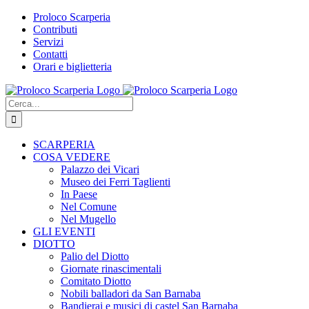
Salta
Proloco Scarperia
al
Contributi
contenuto
Servizi
Contatti
Orari e biglietteria
Facebook
Instagram
Tripadvisor
WhatsApp
Cerca
per:
SCARPERIA
COSA VEDERE
Palazzo dei Vicari
Museo dei Ferri Taglienti
In Paese
Nel Comune
Nel Mugello
GLI EVENTI
DIOTTO
Palio del Diotto
Giornate rinascimentali
Comitato Diotto
Nobili balladori da San Barnaba
Bandierai e musici di castel San Barnaba