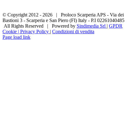
© Copyright 2012 -
2026 | Proloco Scarperia APS - Via dei
Bastioni 3 - Scarperia e San Piero (FI) Italy - P.I 02261040485
All Rights Reserved | Powered by
Sindimedia Srl
|
GPDR
Cookie | Privacy Policy
|
Condizioni di vendita
Facebook
Instagram
Tripadvisor
WhatsApp
Page load link
Torna
in
cima