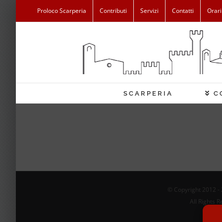
Salta
Proloco Scarperia
Contributi
Servizi
Contatti
Orari
al
contenuto
SCARPERIA
C
© Copyright 2012 -
All Rights