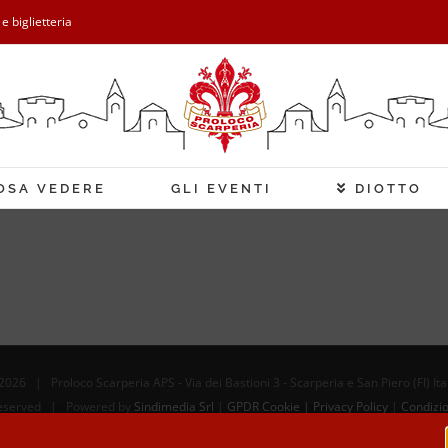
 e biglietteria
OSA VEDERE
GLI EVENTI
DIOTTO
2026 | Proloco Scarperia APS - Via dei Bastioni 3 - Scarperia e San Piero (FI) It
 Reserved | Powered by
Sindimedia Srl
|
GPDR Cookie | Privacy Policy
|
Condizio