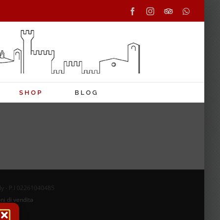
Facebook
Instagram
Tripadvisor
WhatsAp
SHOP
BLOG
aly - P.I 02261040485
ni di vendita