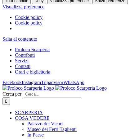
Tutti i cookie
Deny
Visualizza preference
Salva preferenze
Visualizza preference
Cookie policy
Cookie policy
Salta al contenuto
Proloco Scarperia
Contributi
Servizi
Contatti
Orari e biglietteria
Facebook
Instagram
Tripadvisor
WhatsApp
Cerca per:
SCARPERIA
COSA VEDERE
Palazzo dei Vicari
Museo dei Ferri Taglienti
In Paese