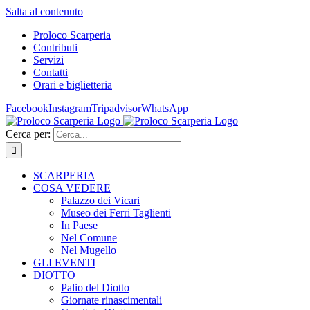
Salta al contenuto
Proloco Scarperia
Contributi
Servizi
Contatti
Orari e biglietteria
Facebook
Instagram
Tripadvisor
WhatsApp
Cerca per:
SCARPERIA
COSA VEDERE
Palazzo dei Vicari
Museo dei Ferri Taglienti
In Paese
Nel Comune
Nel Mugello
GLI EVENTI
DIOTTO
Palio del Diotto
Giornate rinascimentali