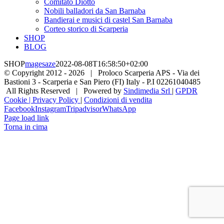
Comitato Diotto
Nobili balladori da San Barnaba
Bandierai e musici di castel San Barnaba
Corteo storico di Scarperia
SHOP
BLOG
SHOP
magesaze
2022-08-08T16:58:50+02:00
© Copyright 2012 -
2026 | Proloco Scarperia APS - Via dei
Bastioni 3 - Scarperia e San Piero (FI) Italy - P.I 02261040485
All Rights Reserved | Powered by
Sindimedia Srl
|
GPDR
Cookie | Privacy Policy
|
Condizioni di vendita
Facebook
Instagram
Tripadvisor
WhatsApp
Page load link
Torna in cima