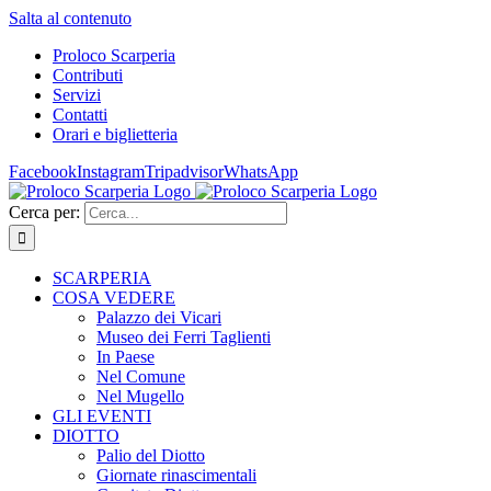
Salta al contenuto
Proloco Scarperia
Contributi
Servizi
Contatti
Orari e biglietteria
Facebook
Instagram
Tripadvisor
WhatsApp
Cerca per:
SCARPERIA
COSA VEDERE
Palazzo dei Vicari
Museo dei Ferri Taglienti
In Paese
Nel Comune
Nel Mugello
GLI EVENTI
DIOTTO
Palio del Diotto
Giornate rinascimentali