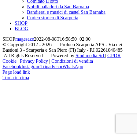
Comitato Diotto
Nobili balladori da San Barnaba
Bandierai e musici di castel San Barnaba
Corteo storico di Scarperia
SHOP
BLOG
SHOP
magesaze
2022-08-08T16:58:50+02:00
© Copyright 2012 -
2026 | Proloco Scarperia APS - Via dei
Bastioni 3 - Scarperia e San Piero (FI) Italy - P.I 02261040485
All Rights Reserved | Powered by
Sindimedia Srl
|
GPDR
Cookie | Privacy Policy
|
Condizioni di vendita
Facebook
Instagram
Tripadvisor
WhatsApp
Page load link
Torna in cima