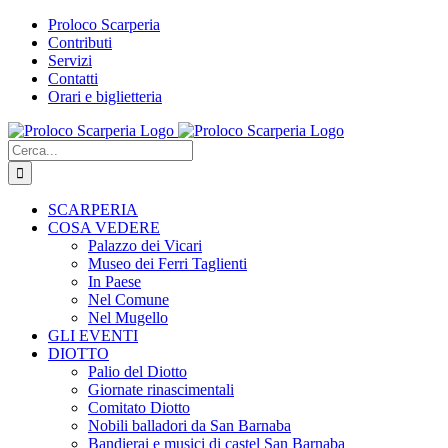
Salta
Proloco Scarperia
al
Contributi
contenuto
Servizi
Contatti
Orari e biglietteria
Facebook
Instagram
Tripadvisor
WhatsApp
Cerca
per:
SCARPERIA
COSA VEDERE
Palazzo dei Vicari
Museo dei Ferri Taglienti
In Paese
Nel Comune
Nel Mugello
GLI EVENTI
DIOTTO
Palio del Diotto
Giornate rinascimentali
Comitato Diotto
Nobili balladori da San Barnaba
Bandierai e musici di castel San Barnaba