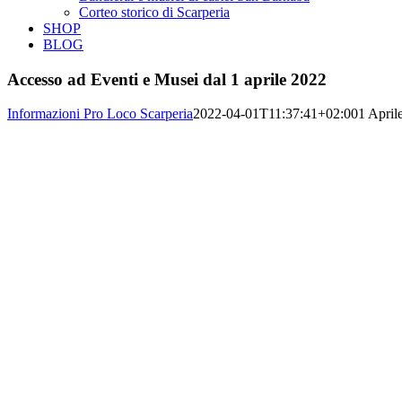
Corteo storico di Scarperia
SHOP
BLOG
Accesso ad Eventi e Musei dal 1 aprile 2022
Informazioni Pro Loco Scarperia
2022-04-01T11:37:41+02:00
1 April
Ingrandisci
immagine