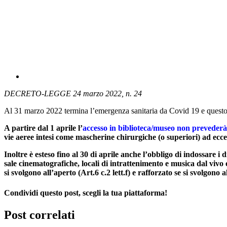
DECRETO-LEGGE 24 marzo 2022, n. 24
Al 31 marzo 2022 termina l’emergenza sanitaria da Covid 19 e questo
A partire dal 1 aprile l’
accesso in biblioteca/museo
non prevederà 
vie aeree intesi come mascherine chirurgiche (o superiori) ad eccez
Inoltre è esteso fino al 30 di aprile anche l’obbligo di indossare i 
sale cinematografiche, locali di intrattenimento e musica dal vivo e 
si svolgono all’aperto (Art.6 c.2 lett.f) e rafforzato se si svolgono al
Condividi questo post, scegli la tua piattaforma!
Facebook
X
LinkedIn
WhatsApp
Tumblr
Pinterest
Post correlati