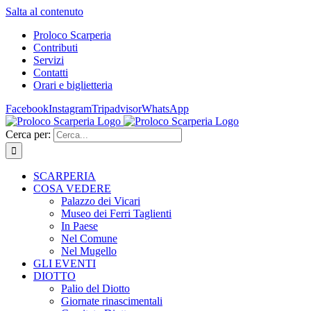
Salta al contenuto
Proloco Scarperia
Contributi
Servizi
Contatti
Orari e biglietteria
Facebook
Instagram
Tripadvisor
WhatsApp
Cerca per:
SCARPERIA
COSA VEDERE
Palazzo dei Vicari
Museo dei Ferri Taglienti
In Paese
Nel Comune
Nel Mugello
GLI EVENTI
DIOTTO
Palio del Diotto
Giornate rinascimentali