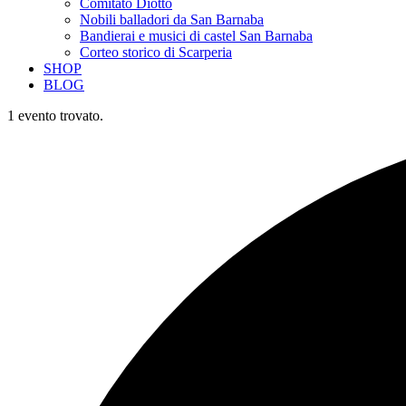
Comitato Diotto
Nobili balladori da San Barnaba
Bandierai e musici di castel San Barnaba
Corteo storico di Scarperia
SHOP
BLOG
1 evento trovato.