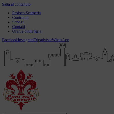
Salta al contenuto
Proloco Scarperia
Contributi
Servizi
Contatti
Orari e biglietteria
Facebook
Instagram
Tripadvisor
WhatsApp