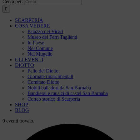
Cerca per:
SCARPERIA
COSA VEDERE
Palazzo dei Vicari
Museo dei Ferri Taglienti
In Paese
Nel Comune
Nel Mugello
GLI EVENTI
DIOTTO
Palio del Diotto
Giornate rinascimentali
Comitato Diotto
Nobili balladori da San Barnaba
Bandierai e musici di castel San Barnaba
Corteo storico di Scarperia
SHOP
BLOG
0 eventi trovato.