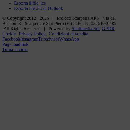
Esporta il file .ics
Esporta file .ics di Outlook
© Copyright 2012 -
2026 | Proloco Scarperia APS - Via dei
Bastioni 3 - Scarperia e San Piero (FI) Italy - P.I 02261040485
All Rights Reserved | Powered by
Sindimedia Srl
|
GPDR
Cookie | Privacy Policy
|
Condizioni di vendita
Facebook
Instagram
Tripadvisor
WhatsApp
Page load link
Torna in cima