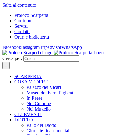
Salta al contenuto
Proloco Scarperia
Contributi
Servizi
Contatti
Orari e biglietteria
Facebook
Instagram
Tripadvisor
WhatsApp
Cerca per:
SCARPERIA
COSA VEDERE
Palazzo dei Vicari
Museo dei Ferri Taglienti
In Paese
Nel Comune
Nel Mugello
GLI EVENTI
DIOTTO
Palio del Diotto
Giornate rinascimentali