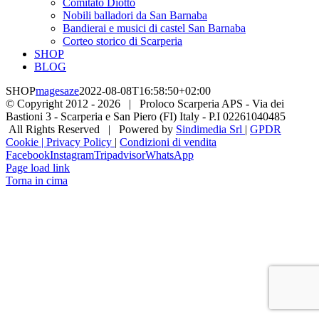
Comitato Diotto
Nobili balladori da San Barnaba
Bandierai e musici di castel San Barnaba
Corteo storico di Scarperia
SHOP
BLOG
SHOP
magesaze
2022-08-08T16:58:50+02:00
© Copyright 2012 -
2026 | Proloco Scarperia APS - Via dei
Bastioni 3 - Scarperia e San Piero (FI) Italy - P.I 02261040485
All Rights Reserved | Powered by
Sindimedia Srl
|
GPDR
Cookie | Privacy Policy
|
Condizioni di vendita
Facebook
Instagram
Tripadvisor
WhatsApp
Page load link
Torna in cima