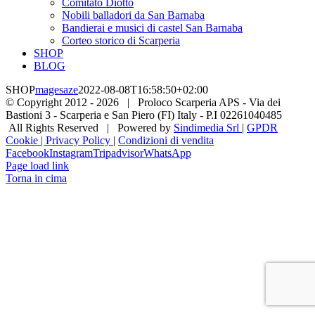
Comitato Diotto
Nobili balladori da San Barnaba
Bandierai e musici di castel San Barnaba
Corteo storico di Scarperia
SHOP
BLOG
SHOP
magesaze
2022-08-08T16:58:50+02:00
© Copyright 2012 -
2026 | Proloco Scarperia APS - Via dei
Bastioni 3 - Scarperia e San Piero (FI) Italy - P.I 02261040485
All Rights Reserved | Powered by
Sindimedia Srl
|
GPDR
Cookie | Privacy Policy
|
Condizioni di vendita
Facebook
Instagram
Tripadvisor
WhatsApp
Page load link
Torna in cima