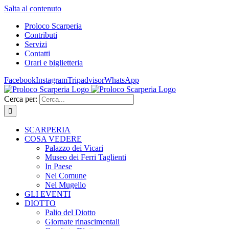
Salta al contenuto
Proloco Scarperia
Contributi
Servizi
Contatti
Orari e biglietteria
Facebook
Instagram
Tripadvisor
WhatsApp
Cerca per:
SCARPERIA
COSA VEDERE
Palazzo dei Vicari
Museo dei Ferri Taglienti
In Paese
Nel Comune
Nel Mugello
GLI EVENTI
DIOTTO
Palio del Diotto
Giornate rinascimentali