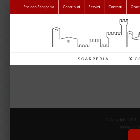
Salta
Proloco Scarperia
Contributi
Servizi
Contatti
Orari
al
contenuto
SCARPERIA
C
© Copyright 2012 -
All Rights