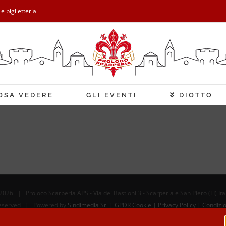
 e biglietteria
OSA VEDERE
GLI EVENTI
DIOTTO
2026 | Proloco Scarperia APS - Via dei Bastioni 3 - Scarperia e San Piero (FI) It
 Reserved | Powered by
Sindimedia Srl
|
GPDR Cookie | Privacy Policy
|
Condizio