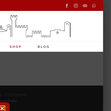
Facebook
Instagram
Tripadvisor
WhatsAp
SHOP
BLOG
aly - P.I 02261040485
ni di vendita