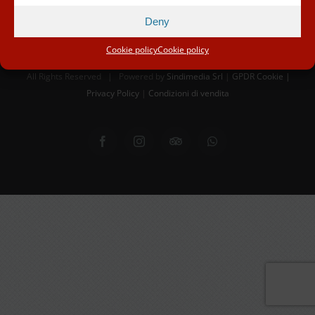
Deny
© Copyright 2012 -
2026 | Proloco Scarperia APS - Via dei Bastioni
Cookie policy
Cookie policy
3 - Scarperia e San Piero (FI) Italy - P.I 02261040485
All Rights Reserved | Powered by
Sindimedia Srl
|
GPDR Cookie |
Privacy Policy
|
Condizioni di vendita
Facebook
Instagram
Tripadvisor
WhatsApp