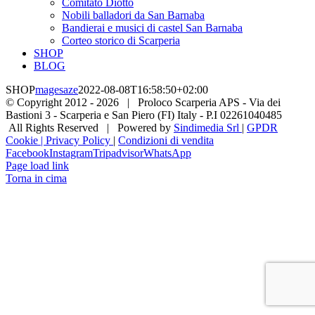
Comitato Diotto
Nobili balladori da San Barnaba
Bandierai e musici di castel San Barnaba
Corteo storico di Scarperia
SHOP
BLOG
SHOP
magesaze
2022-08-08T16:58:50+02:00
© Copyright 2012 -
2026 | Proloco Scarperia APS - Via dei
Bastioni 3 - Scarperia e San Piero (FI) Italy - P.I 02261040485
All Rights Reserved | Powered by
Sindimedia Srl
|
GPDR
Cookie | Privacy Policy
|
Condizioni di vendita
Facebook
Instagram
Tripadvisor
WhatsApp
Page load link
Torna in cima