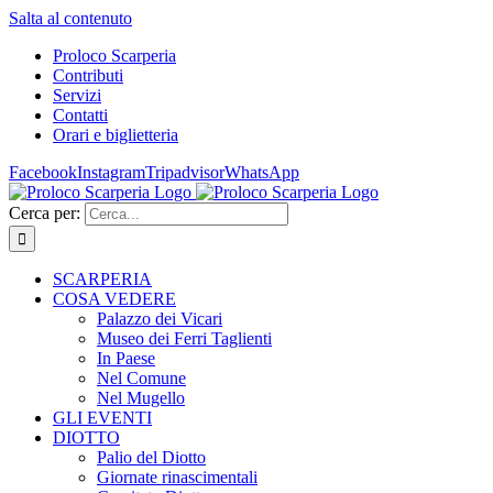
Salta al contenuto
Proloco Scarperia
Contributi
Servizi
Contatti
Orari e biglietteria
Facebook
Instagram
Tripadvisor
WhatsApp
Cerca per:
SCARPERIA
COSA VEDERE
Palazzo dei Vicari
Museo dei Ferri Taglienti
In Paese
Nel Comune
Nel Mugello
GLI EVENTI
DIOTTO
Palio del Diotto
Giornate rinascimentali