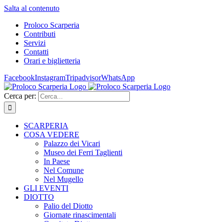
Salta al contenuto
Proloco Scarperia
Contributi
Servizi
Contatti
Orari e biglietteria
Facebook
Instagram
Tripadvisor
WhatsApp
Cerca per:
SCARPERIA
COSA VEDERE
Palazzo dei Vicari
Museo dei Ferri Taglienti
In Paese
Nel Comune
Nel Mugello
GLI EVENTI
DIOTTO
Palio del Diotto
Giornate rinascimentali