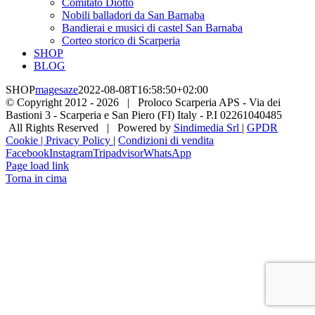
Comitato Diotto
Nobili balladori da San Barnaba
Bandierai e musici di castel San Barnaba
Corteo storico di Scarperia
SHOP
BLOG
SHOP
magesaze
2022-08-08T16:58:50+02:00
© Copyright 2012 -
2026 | Proloco Scarperia APS - Via dei
Bastioni 3 - Scarperia e San Piero (FI) Italy - P.I 02261040485
All Rights Reserved | Powered by
Sindimedia Srl
|
GPDR
Cookie | Privacy Policy
|
Condizioni di vendita
Facebook
Instagram
Tripadvisor
WhatsApp
Page load link
Torna in cima